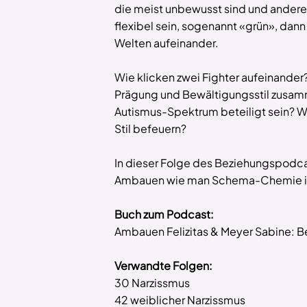
die meist unbewusst sind und andere
flexibel sein, sogenannt «grün», dann
Welten aufeinander.
Wie klicken zwei Fighter aufeinande
Prägung und Bewältigungsstil zusamm
Autismus-Spektrum beteiligt sein? W
Stil befeuern?
In dieser Folge des Beziehungspodca
Ambauen wie man Schema-Chemie inte
Buch zum Podcast:
Ambauen Felizitas & Meyer Sabine: Be
Verwandte Folgen:
30 Narzissmus
42 weiblicher Narzissmus