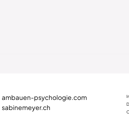
ambauen-psychologie.com
I
D
sabinemeyer.ch
C