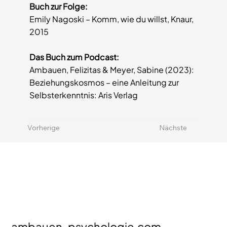
Buch zur Folge:
Emily Nagoski – Komm, wie du willst, Knaur,
2015
Das Buch zum Podcast:
Ambauen, Felizitas & Meyer, Sabine (2023):
Beziehungskosmos – eine Anleitung zur
Selbsterkenntnis: Aris Verlag
Vorherige
Nächste
ambauen-psychologie.com